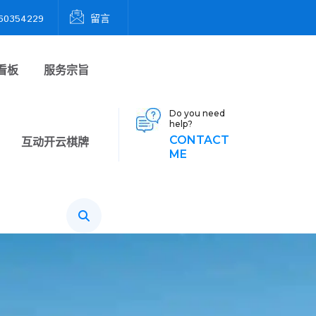
0354229
留言
看板
服务宗旨
Do you need
help?
CONTACT
互动
开云棋牌
ME