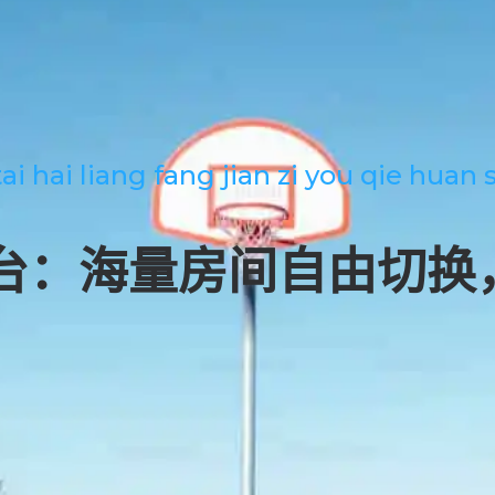
tai hai liang fang jian zi you qie huan
台：海量房间自由切换